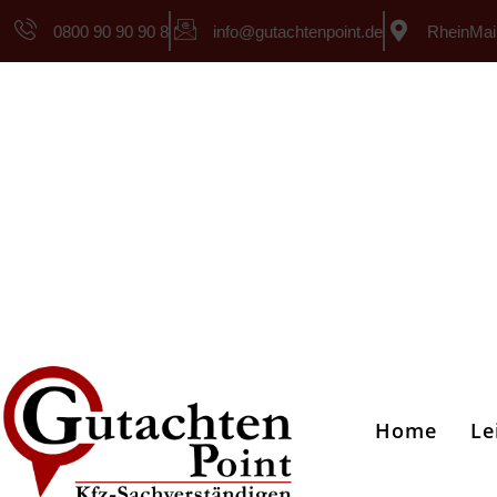
0800 90 90 90 8
info@gutachtenpoint.de
RheinMai
Home
Le