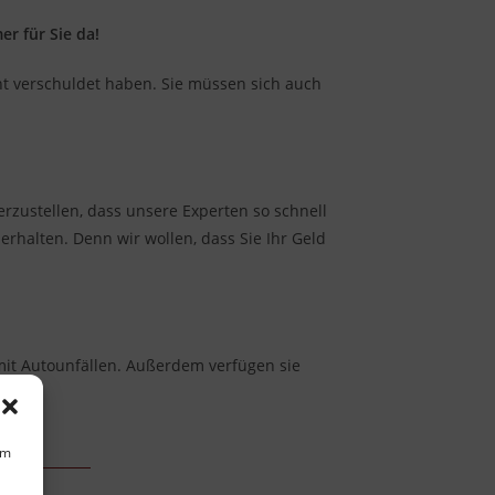
er für Sie da!
cht verschuldet haben. Sie müssen sich auch
rzustellen, dass unsere Experten so schnell
erhalten. Denn wir wollen, dass Sie Ihr Geld
mit Autounfällen. Außerdem verfügen sie
um