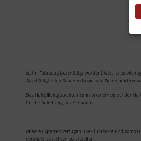
Ist Ihr Fahrzeug beschädigt worden? Jetzt ist es wich
Geschädigte den Schaden beweisen. Dabei möchten wir
Das Haftpflichtgutachten kann problemlos bei der Haft
für die Behebung des Schadens.
Unsere Experten verfügen über fundierte und kompetent
optimale Gutachten zu erstellen.