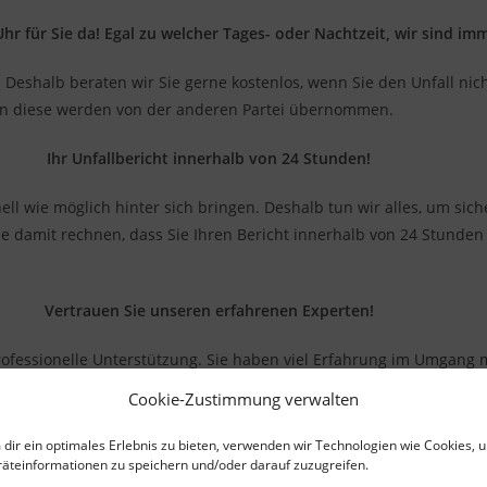
hr für Sie da! Egal zu welcher Tages- oder Nachtzeit, wir sind imm
st! Deshalb beraten wir Sie gerne kostenlos, wenn Sie den Unfall ni
nn diese werden von der anderen Partei übernommen.
Ihr Unfallbericht innerhalb von 24 Stunden!
 wie möglich hinter sich bringen. Deshalb tun wir alles, um siche
ie damit rechnen, dass Sie Ihren Bericht innerhalb von 24 Stunden 
Vertrauen Sie unseren erfahrenen Experten!
rofessionelle Unterstützung. Sie haben viel Erfahrung im Umgang 
Cookie-Zustimmung verwalten
dir ein optimales Erlebnis zu bieten, verwenden wir Technologien wie Cookies, 
äteinformationen zu speichern und/oder darauf zuzugreifen.