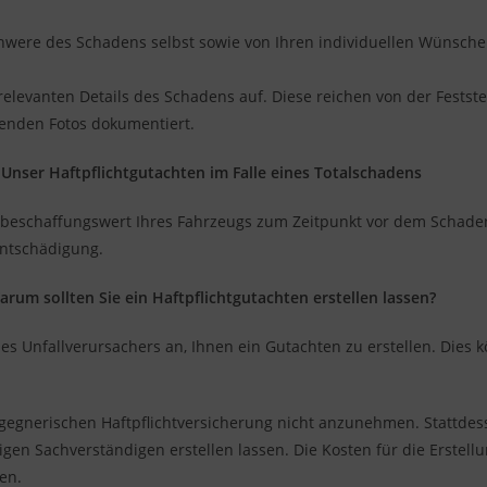
were des Schadens selbst sowie von Ihren individuellen Wünschen
 relevanten Details des Schadens auf. Diese reichen von der Fests
enden Fotos dokumentiert.
Unser Haftpflichtgutachten im Falle eines Totalschadens
erbeschaffungswert Ihres Fahrzeugs zum Zeitpunkt vor dem Schade
entschädigung.
arum sollten Sie ein Haftpflichtgutachten erstellen lassen?
des Unfallverursachers an, Ihnen ein Gutachten zu erstellen. Dies
r gegnerischen Haftpflichtversicherung nicht anzunehmen. Stattdes
gen Sachverständigen erstellen lassen. Die Kosten für die Erstel
en.