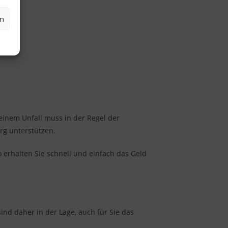
en
 einem Unfall muss in der Regel der
rg unterstützen.
 erhalten Sie schnell und einfach das Geld
ind daher in der Lage, auch für Sie das