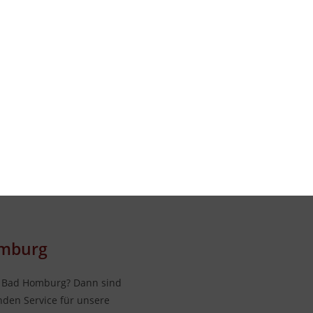
omburg
n Bad Homburg? Dann sind
enden Service für unsere