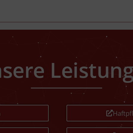
sere Leistun
n
Haftpf