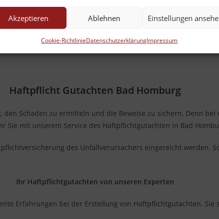
Akzeptieren
Ablehnen
Einstellungen anseh
Cookie-Richtlinie
Datenschutzerklärung
Impressum
Haftpflicht Gutachten Bad Homburg
tig, den Schaden zu ermitteln und die Beweise zu sichern. Denn bei
 Sie mit unserem Service des Haftpflichtgutachten in Bad Hombu
pflichtversicherung des Unfallverursachers eingereicht werden. So
Ihr Haftpflichtgutachten von unseren Experten
e Erfahrungen bei der Erstellung von Haftpflichtgutachten. Sie s