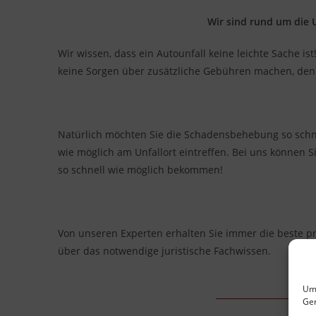
Wir sind rund um die U
Wir wissen, dass ein Autounfall keine leichte Sache i
keine Sorgen über zusätzliche Gebühren machen, de
Natürlich möchten Sie die Schadensbehebung so schnell
wie möglich am Unfallort eintreffen. Bei uns können S
so schnell wie möglich bekommen!
Von unseren Experten erhalten Sie immer die beste p
über das notwendige juristische Fachwissen.
Um 
Ger