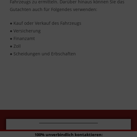
Fahrzeugs zu ermitteln. Darüber hinaus können Sie das
Gutachten auch für Folgendes verwenden:
● Kauf oder Verkauf des Fahrzeugs
● Versicherung
● Finanzamt
● Zoll
● Scheidungen und Erbschaften
100% unverbindlich kontaktieren:
100% unverbindlich kontaktieren:
Kontaktieren Sie uns jetzt!