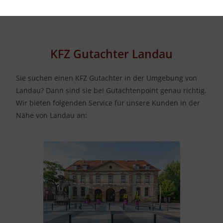
KFZ Gutachter Landau
Sie suchen einen KFZ Gutachter in der Umgebung von
Landau? Dann sind sie bei Gutachtenpoint genau richtig.
Wir bieten folgenden Service für unsere Kunden in der
Nähe von Landau an: